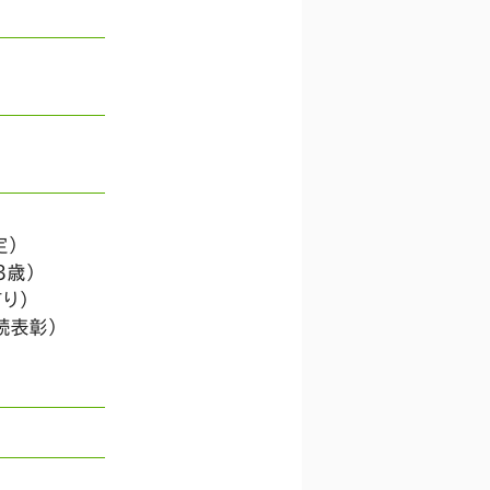
定）
3歳）
り）
続表彰）